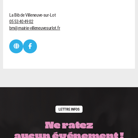
La Bib de Villeneuve-sur-Lot
05 53 40 49 02
bm@mairie-villeneuvesurlot.fr
LETTRE INFOS
Ne ratez
aucun événement !