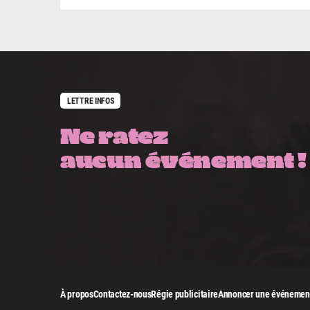
LETTRE INFOS
Ne ratez
aucun événement !
À propos
Contactez-nous
Régie publicitaire
Annoncer une événemen