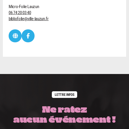
Micro-Folie Lauzun
06 74 20 03 40
bibliofolie@ville-lauzun.fr
LETTRE INFOS
Ne ratez
aucun événement !