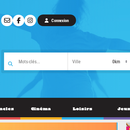
Connexion
acles
Cinéma
Loisirs
Jeu