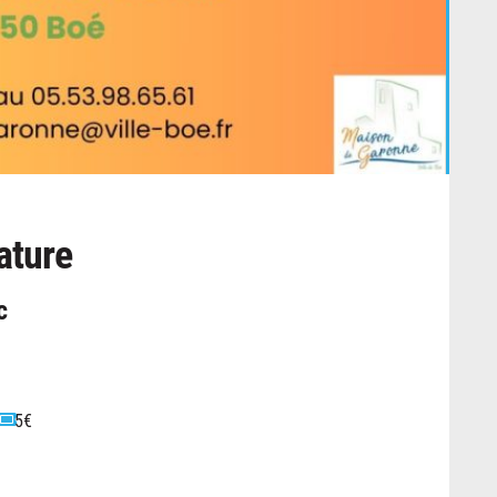
ature
c
5€