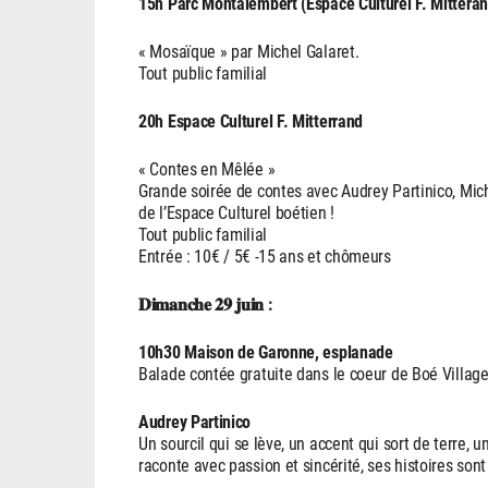
15h Parc Montalembert (Espace Culturel F. Mitteran
« Mosaïque » par Michel Galaret.
Tout public familial
20h Espace Culturel F. Mitterrand
« Contes en Mêlée »
Grande soirée de contes avec Audrey Partinico, Mich
de l’Espace Culturel boétien !
Tout public familial
Entrée : 10€ / 5€ -15 ans et chômeurs
𝐃𝐢𝐦𝐚𝐧𝐜𝐡𝐞 𝟐𝟗 𝐣𝐮𝐢𝐧 :
10h30 Maison de Garonne, esplanade
Balade contée gratuite dans le coeur de Boé Villag
Audrey Partinico
Un sourcil qui se lève, un accent qui sort de terre
raconte avec passion et sincérité, ses histoires so