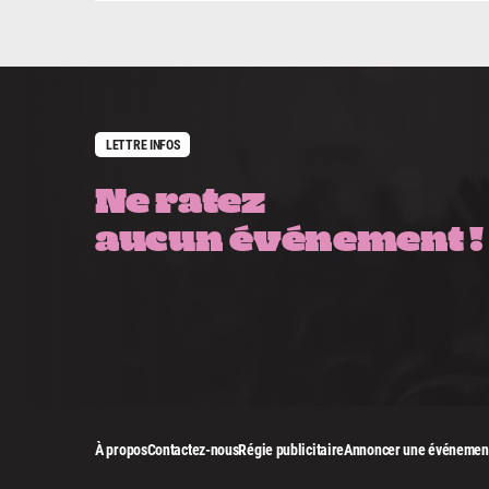
LETTRE INFOS
Ne ratez
aucun événement !
À propos
Contactez-nous
Régie publicitaire
Annoncer une événemen