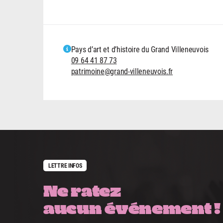
Pays d’art et d’histoire du Grand Villeneuvois
09 64 41 87 73
patrimoine@grand-villeneuvois.fr
LETTRE INFOS
Ne ratez
aucun événement !