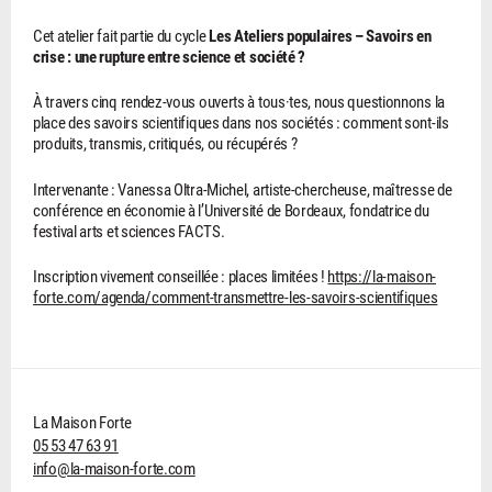
Cet atelier fait partie du cycle
Les Ateliers populaires – Savoirs en
crise : une rupture entre science et société ?
À travers cinq rendez-vous ouverts à tous·tes, nous questionnons la
place des savoirs scientifiques dans nos sociétés : comment sont-ils
produits, transmis, critiqués, ou récupérés ?
Intervenante : Vanessa Oltra-Michel, artiste-chercheuse, maîtresse de
conférence en économie à l’Université de Bordeaux, fondatrice du
festival arts et sciences FACTS.
Inscription vivement conseillée : places limitées !
https://la-maison-
forte.com/agenda/comment-transmettre-les-savoirs-scientifiques
La Maison Forte
05 53 47 63 91
info@la-maison-forte.com