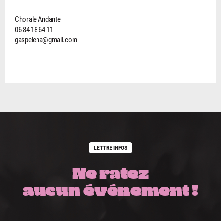
Chorale Andante
06 84 18 64 11
gaspelena@gmail.com
LETTRE INFOS
Ne ratez
aucun événement !