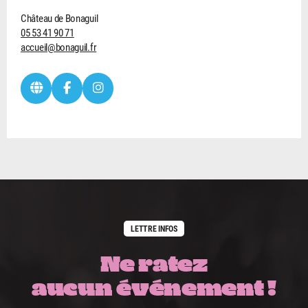
Château de Bonaguil
05 53 41 90 71
accueil@bonaguil.fr
LETTRE INFOS
Ne ratez
aucun événement !