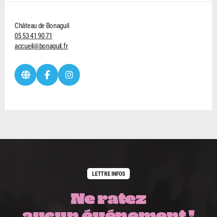
Château de Bonaguil
05 53 41 90 71
accueil@bonaguil.fr
LETTRE INFOS
Ne ratez
aucun événement !