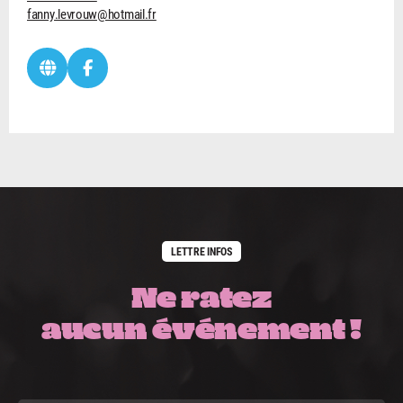
fanny.levrouw@hotmail.fr
LETTRE INFOS
Ne ratez
aucun événement !