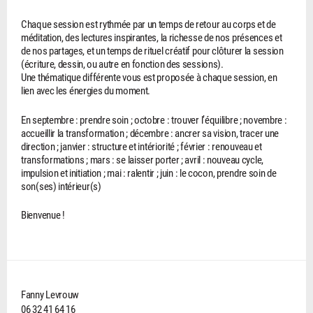
Chaque session est rythmée par un temps de retour au corps et de
méditation, des lectures inspirantes, la richesse de nos présences et
de nos partages, et un temps de rituel créatif pour clôturer la session
(écriture, dessin, ou autre en fonction des sessions).
Une thématique différente vous est proposée à chaque session, en
lien avec les énergies du moment.
En septembre : prendre soin ; octobre : trouver l’équilibre ; novembre :
accueillir la transformation ; décembre : ancrer sa vision, tracer une
direction ; janvier : structure et intériorité ; février : renouveau et
transformations ; mars : se laisser porter ; avril : nouveau cycle,
impulsion et initiation ; mai : ralentir ; juin : le cocon, prendre soin de
son(ses) intérieur(s)
Bienvenue !
Fanny Levrouw
06 32 41 64 16