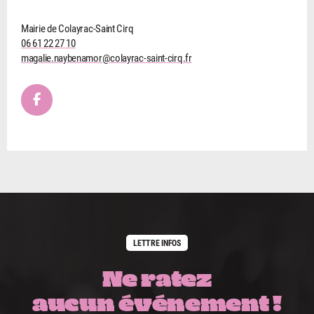
Mairie de Colayrac-Saint Cirq
06 61 22 27 10
magalie.naybenamor@colayrac-saint-cirq.fr
LETTRE INFOS
Ne ratez
aucun événement !