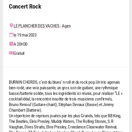
Concert Rock
LE PLANCHER DES VACHES - Agen
le 19 mai 2023
A 20H30
Gratuit
BURNIN CHORDS, c’est du blues’ n roll et du rock pop.Un trio agenais
bien rodé, une voix puissante, un gros son de guitare, une rythmique
basse/batterie solide, tous les ingrédients ici réunis, pour réaliser ‘’LE »
cocktail idéal, la rencontre insolite de trois musiciens confirmés,
Bruno Renouf (Guitare-chant), Stéphan Devaux (Basse) et Jimmy
Chambert (Batterie).
Un répertoire de reprises jouées par les plus Grands, tels que BB King,
The Beatles, Elvis Presley, Muddy Waters, The Rolling Stones, S.R
Vaughan, Dires Straits, Elvis Presley, Creedence Clearwater Revival,