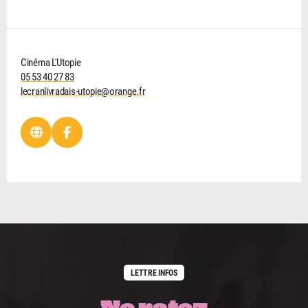
Cinéma L'Utopie
05 53 40 27 83
lecranlivradais-utopie@orange.fr
LETTRE INFOS
Ne ratez