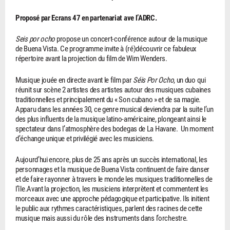
Proposé par Ecrans 47 en partenariat ave l’ADRC.
Seis por ocho
propose un concert-conférence autour de la musique
de Buena Vista. Ce programme invite à (ré)découvrir ce fabuleux
répertoire avant la projection du film de Wim Wenders.
Musique jouée en directe avant le film par
Séis Por Ocho
, un duo qui
réunit sur scène 2 artistes des artistes autour des musiques cubaines
traditionnelles et principalement du « Son cubano » et de sa magie.
Apparu dans les années 30, ce genre musical deviendra par la suite l’un
des plus influents de la musique latino-américaine, plongeant ainsi le
spectateur dans l’atmosphère des bodegas de La Havane. Un moment
d’échange unique et privilégié avec les musiciens.
Aujourd’hui encore, plus de 25 ans après un succès international, les
personnages et la musique de Buena Vista continuent de faire danser
et de faire rayonner à travers le monde les musiques traditionnelles de
l’île.Avant la projection, les musiciens interprètent et commentent les
morceaux avec une approche pédagogique et participative. Ils initient
le public aux rythmes caractéristiques, parlent des racines de cette
musique mais aussi du rôle des instruments dans l’orchestre.