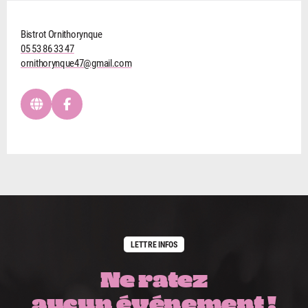
Bistrot Ornithorynque
05 53 86 33 47
ornithorynque47@gmail.com
LETTRE INFOS
Ne ratez
aucun événement !