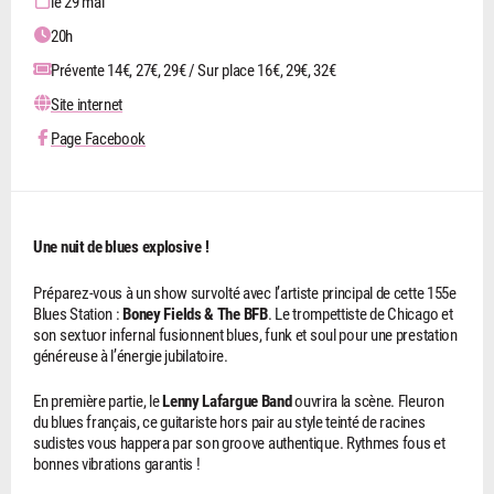
le 29 mai
20h
Prévente 14€, 27€, 29€ / Sur place 16€, 29€, 32€
Site internet
Page Facebook
Une nuit de blues explosive !
Préparez-vous à un show survolté avec l’artiste principal de cette 155e
Blues Station :
Boney Fields & The BFB
. Le trompettiste de Chicago et
son sextuor infernal fusionnent blues, funk et soul pour une prestation
généreuse à l’énergie jubilatoire.
En première partie, le
Lenny Lafargue Band
ouvrira la scène. Fleuron
du blues français, ce guitariste hors pair au style teinté de racines
sudistes vous happera par son groove authentique. Rythmes fous et
bonnes vibrations garantis !