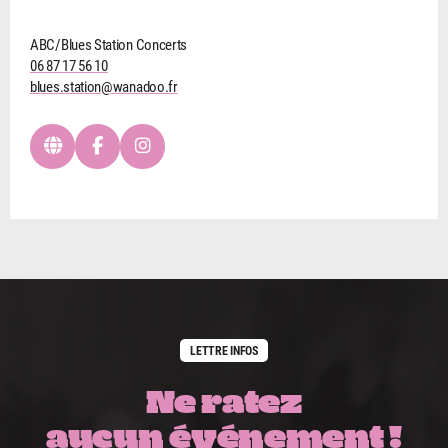
ABC/Blues Station Concerts
06 87 17 56 10
blues.station@wanadoo.fr
LETTRE INFOS
Ne ratez
aucun événement !