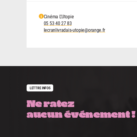
Cinéma L'Utopie
05 53 40 27 83
lecranlivradais-utopie@orange.fr
LETTRE INFOS
Ne ratez
aucun événement !