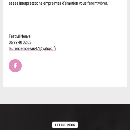
et ses interprétations empreintes d’émotion vous feront vibrer.
Festivil'Neuve
06 99 40 02 63
laurencemoreau47@yahoo.fr
LETTRE INFOS