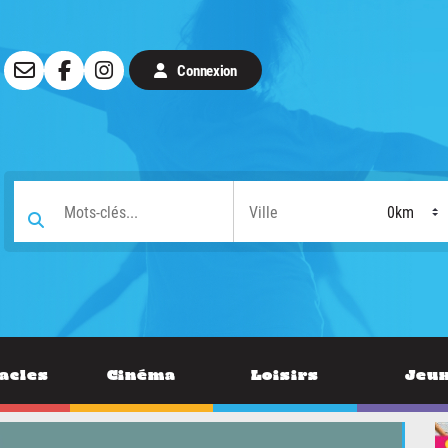
Connexion
acles
Cinéma
Loisirs
Jeu