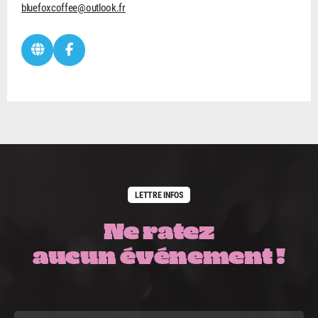
bluefoxcoffee@outlook.fr
LETTRE INFOS
Ne ratez
aucun événement !