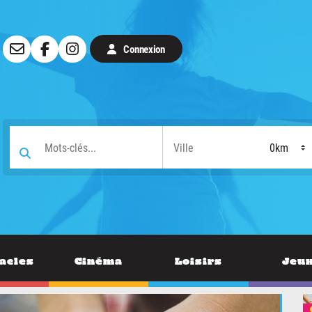
Connexion
acles
Cinéma
Loisirs
Jeu