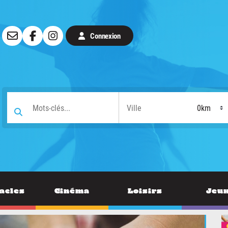
Connexion
acles
Cinéma
Loisirs
Jeu