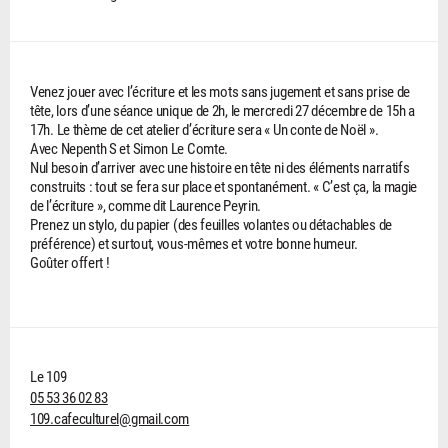
Venez jouer avec l’écriture et les mots sans jugement et sans prise de
tête, lors d’une séance unique de 2h, le mercredi 27 décembre de 15h a
17h. Le thème de cet atelier d’écriture sera « Un conte de Noël ».
Avec Nepenth S et Simon Le Comte.
Nul besoin d’arriver avec une histoire en tête ni des éléments narratifs
construits : tout se fera sur place et spontanément. « C’est ça, la magie
de l’écriture », comme dit Laurence Peyrin.
Prenez un stylo, du papier (des feuilles volantes ou détachables de
préférence) et surtout, vous-mêmes et votre bonne humeur.
Goûter offert !
Le 109
05 53 36 02 83
109.cafeculturel@gmail.com