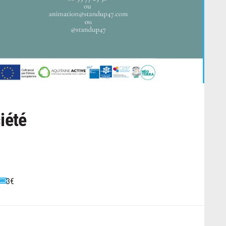
iété
3€