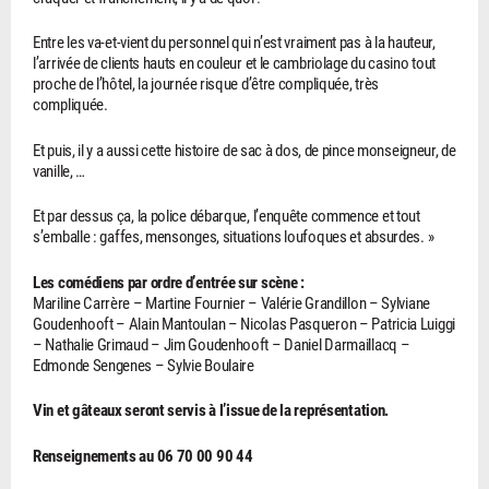
Entre les va-et-vient du personnel qui n’est vraiment pas à la hauteur,
l’arrivée de clients hauts en couleur et le cambriolage du casino tout
proche de l’hôtel, la journée risque d’être compliquée, très
compliquée.
Et puis, il y a aussi cette histoire de sac à dos, de pince monseigneur, de
vanille, …
Et par dessus ça, la police débarque, l’enquête commence et tout
s’emballe : gaffes, mensonges, situations loufoques et absurdes. »
Les comédiens par ordre d’entrée sur scène :
Mariline Carrère – Martine Fournier – Valérie Grandillon – Sylviane
Goudenhooft – Alain Mantoulan – Nicolas Pasqueron – Patricia Luiggi
– Nathalie Grimaud – Jim Goudenhooft – Daniel Darmaillacq –
Edmonde Sengenes – Sylvie Boulaire
Vin et gâteaux seront servis à l’issue de la représentation.
Renseignements au 06 70 00 90 44