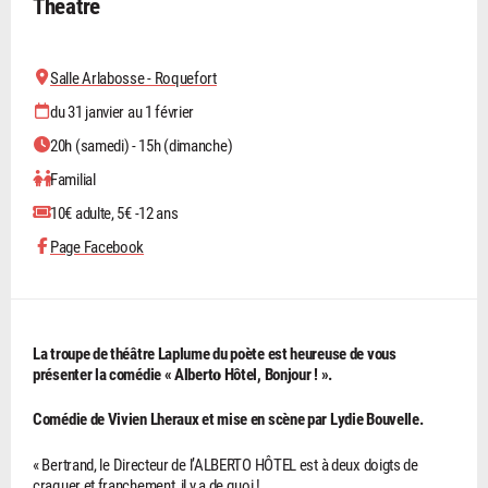
Théâtre
Salle Arlabosse - Roquefort
du 31 janvier au 1 février
20h (samedi) - 15h (dimanche)
Familial
10€ adulte, 5€ -12 ans
Page Facebook
La troupe de théâtre Laplume du poète est heureuse de vous
présenter la comédie « Albert𝐨 Hôtel, Bonjour ! ».
Comédie de Vivien Lheraux et mise en scène par Lydie Bouvelle.
« Bertrand, le Directeur de l’ALBERTO HÔTEL est à deux doigts de
craquer et franchement, il y a de quoi !