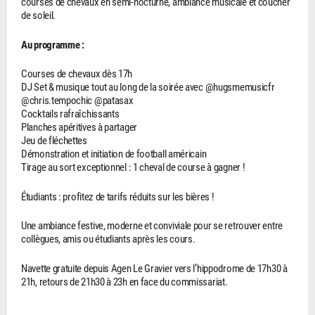
courses de chevaux en semi-nocturne, ambiance musicale et coucher
de soleil.
Au programme :
Courses de chevaux dès 17h
DJ Set & musique tout au long de la soirée avec @hugsmemusicfr
@chris.tempochic @patasax
Cocktails rafraîchissants
Planches apéritives à partager
Jeu de fléchettes
Démonstration et initiation de football américain
Tirage au sort exceptionnel : 1 cheval de course à gagner !
Étudiants : profitez de tarifs réduits sur les bières !
Une ambiance festive, moderne et conviviale pour se retrouver entre
collègues, amis ou étudiants après les cours.
Navette gratuite depuis Agen Le Gravier vers l’hippodrome de 17h30 à
21h, retours de 21h30 à 23h en face du commissariat.