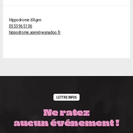
Hippodrome d'Agen
05 53 96 51 06
hippodrome.agen@wanadoo.fr
LETTRE INFOS
Ne ratez
aucun événement !