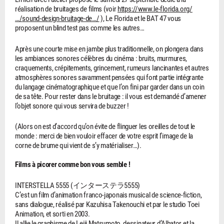
réalisation de bruitages de films (voir
https://www.le-florida.org/
…/sound-design-bruitage-de…/
), Le Florida et le BAT 47 vous
proposent un blind test pas comme les autres…
Après une courte mise en jambe plus traditionnelle, on plongera dans
les ambiances sonores célèbres du cinéma : bruits, murmures,
craquements, crépitements, grincement, rumeurs lancinantes et autres
atmosphères sonores savamment pensées qui font partie intégrante
du langage cinématographique et que l’on fini par garder dans un coin
de sa tête. Pour rester dans le bruitage : il vous est demandé d’amener
l’objet sonore qui vous servira de buzzer !
(Alors on est d’accord qu’on évite de flinguer les oreilles de tout le
monde : merci de bien vouloir effacer de votre esprit l’image de la
corne de brume qui vient de s’y matérialiser…).
Films à picorer comme bon vous semble !
INTERSTELLA 5555 (インターステラ5555)
C’est un film d’animation franco-japonais musical de science-fiction,
sans dialogue, réalisé par Kazuhisa Takenouchi et par le studio Toei
Animation, et sorti en 2003.
Il allie le graphisme de Leiji Matsumoto, dessinateur d’Albator et la