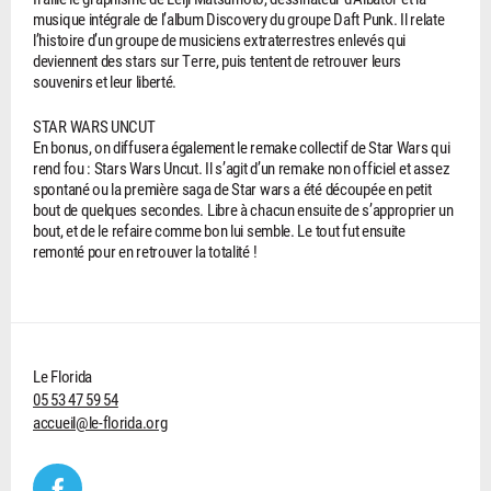
musique intégrale de l’album Discovery du groupe Daft Punk. Il relate
l’histoire d’un groupe de musiciens extraterrestres enlevés qui
deviennent des stars sur Terre, puis tentent de retrouver leurs
souvenirs et leur liberté.
STAR WARS UNCUT
En bonus, on diffusera également le remake collectif de Star Wars qui
rend fou : Stars Wars Uncut. Il s’agit d’un remake non officiel et assez
spontané ou la première saga de Star wars a été découpée en petit
bout de quelques secondes. Libre à chacun ensuite de s’approprier un
bout, et de le refaire comme bon lui semble. Le tout fut ensuite
remonté pour en retrouver la totalité !
Le Florida
05 53 47 59 54
accueil@le-florida.org