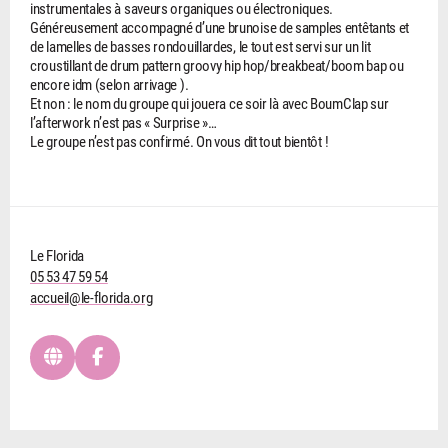
instrumentales à saveurs organiques ou électroniques.
Généreusement accompagné d’une brunoise de samples entêtants et
de lamelles de basses rondouillardes, le tout est servi sur un lit
croustillant de drum pattern groovy hip hop/breakbeat/boom bap ou
encore idm (selon arrivage ).
Et non : le nom du groupe qui jouera ce soir là avec BoumClap sur
l’afterwork n’est pas « Surprise »…
Le groupe n’est pas confirmé. On vous dit tout bientôt !
Le Florida
05 53 47 59 54
accueil@le-florida.org