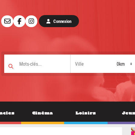
Connexion
acles
Cinéma
Loisirs
Jeu