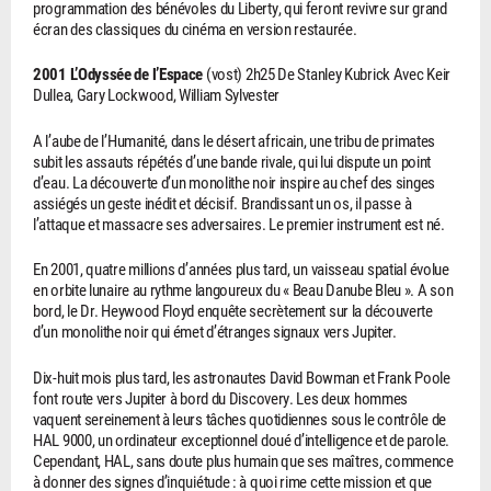
programmation des bénévoles du Liberty, qui feront revivre sur grand
écran des classiques du cinéma en version restaurée.
2001 L’Odyssée de l’Espace
(vost) 2h25 De Stanley Kubrick Avec Keir
Dullea, Gary Lockwood, William Sylvester
A l’aube de l’Humanité, dans le désert africain, une tribu de primates
subit les assauts répétés d’une bande rivale, qui lui dispute un point
d’eau. La découverte d’un monolithe noir inspire au chef des singes
assiégés un geste inédit et décisif. Brandissant un os, il passe à
l’attaque et massacre ses adversaires. Le premier instrument est né.
En 2001, quatre millions d’années plus tard, un vaisseau spatial évolue
en orbite lunaire au rythme langoureux du « Beau Danube Bleu ». A son
bord, le Dr. Heywood Floyd enquête secrètement sur la découverte
d’un monolithe noir qui émet d’étranges signaux vers Jupiter.
Dix-huit mois plus tard, les astronautes David Bowman et Frank Poole
font route vers Jupiter à bord du Discovery. Les deux hommes
vaquent sereinement à leurs tâches quotidiennes sous le contrôle de
HAL 9000, un ordinateur exceptionnel doué d’intelligence et de parole.
Cependant, HAL, sans doute plus humain que ses maîtres, commence
à donner des signes d’inquiétude : à quoi rime cette mission et que