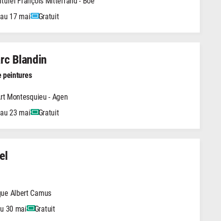
turel François Mitterrand - Boé
 au 17 mai
Gratuit
rc Blandin
e peintures
Art Montesquieu - Agen
 au 23 mai
Gratuit
el
ue Albert Camus
au 30 mai
Gratuit