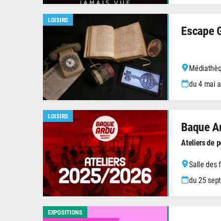
LOISIRS
Escape G
Médiathèq
du 4 mai 
LOISIRS
Baque A
Ateliers de 
Salle des 
du 25 sep
EXPOSITIONS