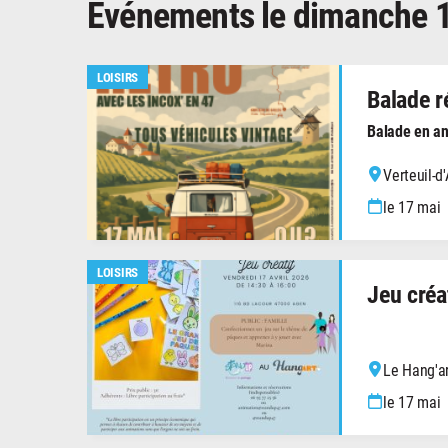
Événements le dimanche 
LOISIRS
Balade r
Balade en an
Verteuil-d
le 17 mai
LOISIRS
Jeu créa
Le Hang'ar
le 17 mai