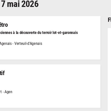
17 mai 2026
F
étro
ciennes à la découverte du terroir lot-et-garonnais
'Agenais - Verteuil-d'Agenais
tif
t - Agen