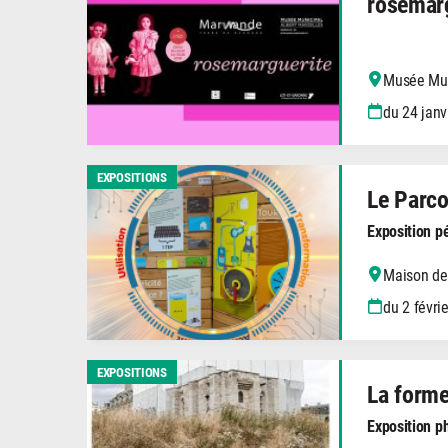
rosemar
Musée Mun
du 24 janv
EXPOSITIONS
Le Parco
Exposition 
Maison de
du 2 févrie
EXPOSITIONS
La forme
Exposition 