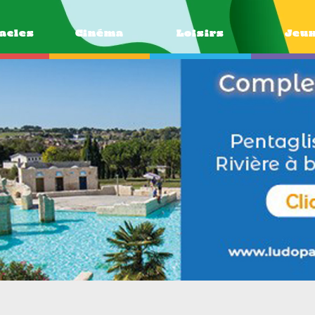
acles
Cinéma
Loisirs
Jeu